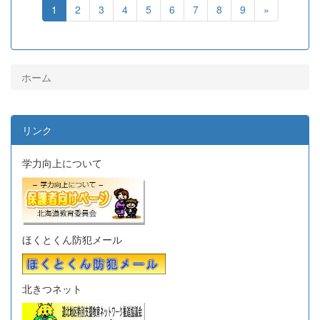
1
2
3
4
5
6
7
8
9
»
ホーム
リンク
学力向上について
ほくとくん防犯メール
北きつネット