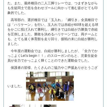
た。また、最終種目の二人三脚リレーでは、つまずきながら
も生徒同士で息を合わせゴールに向かって進む姿がとても印
象的でした。
高等部の、選択種目では「玉入れ」「綱引き」全員種目で
は「ハリケーン」を行い、玉入れでは赤組が60球を超える球
をかごに投げ入れて勝利し、綱引きでは白組が力勝負で赤組
を圧倒しました。勝敗を決めるハリケーンでは、両チームと
も、とても速く体育館を走り回り、接戦の末に白組が勝利し
ました。
今年度の運動会では、白組が勝利しましたが、「全力でか
っこよくLet’s begin！！」のスローガンのもと、児童生徒全
員が全力でかっこよく輝くことのできた運動会でした。
保護者の皆様、たくさんのご協力やご声援ありがとうござ
いました。