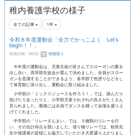
稚内養護学校の様子
全ての記事
1件
令和８年度運動会「全力でかっこよく Let’s
begin！！」
投稿日時 : 06/22
情報部１
今年度の運動会は、児童生徒の皆さんでスローガンの案を
出し合い、高等部生徒会が選んで決めました。全員がスロー
ガンを意識することができるよう、各学部で色塗りなどをし
て体育館に張り出し、運動会に取り組みました。
小学部の「ミックスジュースを作ろう！」では、跳んだり
投げたり走ったりと、小学部児童それぞれの良さがたくさん
見られました。最後には全員でダンスを踊って会場を盛り上
げてくれました。
中学部の「リレーざんまい」では、５種類のリレーを行
い、その合計得点を競いました。借り物リレーでは、校長先
生や保護者の皆様にも協力していただき大変盛り上がりまし